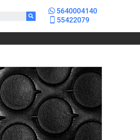
5640004140
55422079