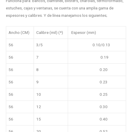
Funciona para: bancos, clamshell, blisters, charolas, termoformado,
estuches, cajas y ventanas, se cuenta con una amplia gama de
espesores y calibres. Y de línea manejamos los siguientes;
Ancho (CM)
Calibre (mil) (*)
Espesor (mm)
56
3/5
0.10/0.13
56
7
0.19
56
8
0.20
56
9
0.23
56
10
0.25
56
12
0.30
56
15
0.40
56
20
0.52